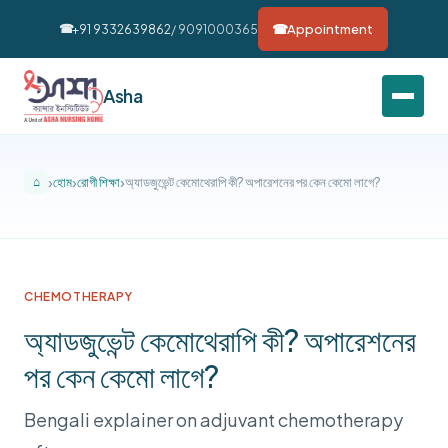
Skip to main content
Appointment
+91 9332639862
/ 9091000365
Asha
হোম
রোগী শিক্ষা
অ্যাডজুভেন্ট কেমোথেরাপি কী? অপারেশনের পর কেন কেমো লাগে?
CHEMOTHERAPY
অ্যাডজুভেন্ট কেমোথেরাপি কী? অপারেশনের
পর কেন কেমো লাগে?
Bengali explainer on adjuvant chemotherapy