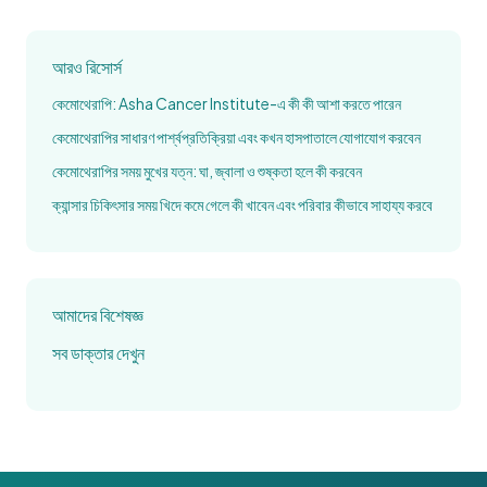
আরও রিসোর্স
কেমোথেরাপি: Asha Cancer Institute-এ কী কী আশা করতে পারেন
কেমোথেরাপির সাধারণ পার্শ্বপ্রতিক্রিয়া এবং কখন হাসপাতালে যোগাযোগ করবেন
কেমোথেরাপির সময় মুখের যত্ন: ঘা, জ্বালা ও শুষ্কতা হলে কী করবেন
ক্যান্সার চিকিৎসার সময় খিদে কমে গেলে কী খাবেন এবং পরিবার কীভাবে সাহায্য করবে
আমাদের বিশেষজ্ঞ
সব ডাক্তার দেখুন