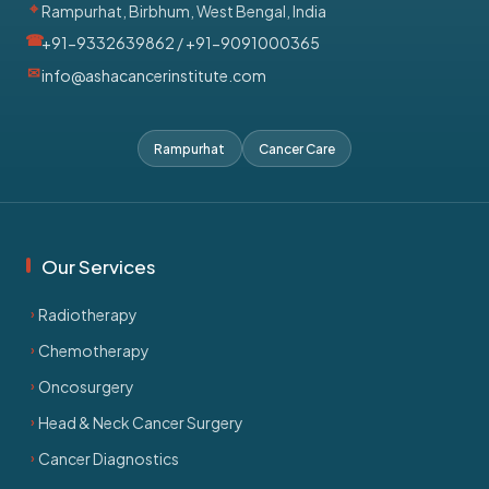
Rampurhat, Birbhum, West Bengal, India
+91-9332639862
/
+91-9091000365
info@ashacancerinstitute.com
Rampurhat
Cancer Care
Our Services
Radiotherapy
Chemotherapy
Oncosurgery
Head & Neck Cancer Surgery
Cancer Diagnostics